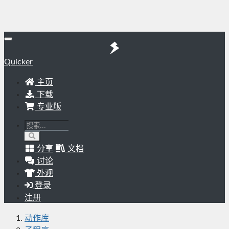
Quicker
主页
下载
专业版
分享
文档
讨论
外观
登录
注册
动作库