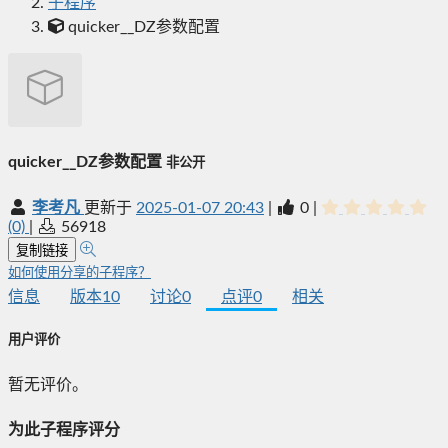
子程序
quicker__DZ参数配置
quicker__DZ参数配置
非公开
李考凡
更新于
2025-01-07 20:43
|
0
|
(0)
|
56918
复制链接
如何使用分享的子程序？
信息
版本
10
讨论
0
点评
0
相关
用户评价
暂无评价。
为此子程序评分