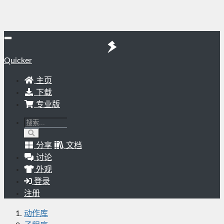
Quicker
主页
下载
专业版
分享
文档
讨论
外观
登录
注册
动作库