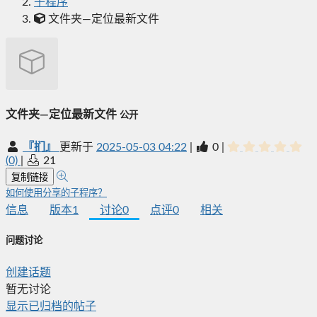
子程序
文件夹—定位最新文件
文件夹—定位最新文件
公开
『扪』
更新于
2025-05-03 04:22
|
0
|
(0)
|
21
复制链接
如何使用分享的子程序？
信息
版本
1
讨论
0
点评
0
相关
问题讨论
创建话题
暂无讨论
显示已归档的帖子