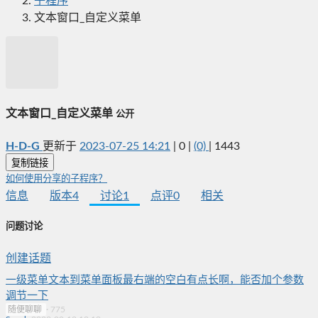
子程序
文本窗口_自定义菜单
文本窗口_自定义菜单
公开
H-D-G
更新于
2023-07-25 14:21
|
0
|
(0)
|
1443
复制链接
如何使用分享的子程序？
信息
版本
4
讨论
1
点评
0
相关
问题讨论
创建话题
一级菜单文本到菜单面板最右端的空白有点长啊，能否加个参数
调节一下
随便聊聊
·
775