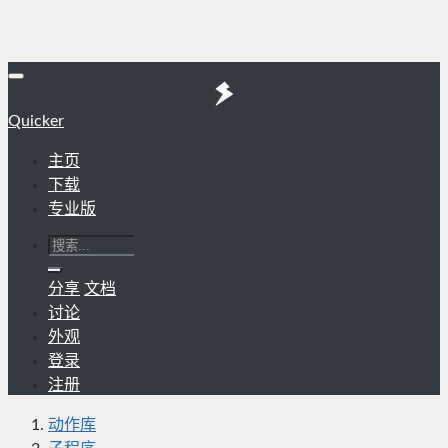
Quicker
主页
下载
专业版
分享
文档
讨论
外观
登录
注册
动作库