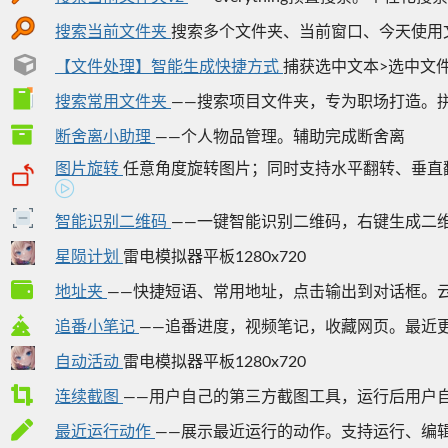
搜索当前文件夹
搜索多个文件夹、当前窗口、今天使用文件
【文件处理】智能生成快捷方式
捕获选中文本>选中文件>
搜索常用文件夹
——搜索项目文件夹，专为职场打造。拼音
断舍离小助理
——个人物品管理。辅助完成断舍离
图片旋转
任意角度旋转图片；同时支持水平翻转、垂直
智能识别二维码
——一键智能识别二维码，右键生成二维码
星陨计划
雷电模拟器平板1280x720
地址夹
——快捷短语、常用地址，点击输出到对话框。云笔
追番小笔记
——追番进度，视频笔记，收藏网页。最近更新
自动活动
雷电模拟器平板1280x720
连续截图
——用户自己的第三方截图工具，运行后用户自行
最近运行动作
——展示最近运行的动作。支持运行、编辑、