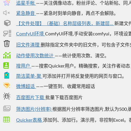
追星手帐
——关注偶像动态，粉丝评论、个站新帖、同人文
紧急静音
——紧急时刻单向静音，再点不会解除。
【文件处理】（基础）名称层级列表，新建层...
新建文
ComfyUI环境
ComfyUI环境,手动安装comfyui，环境设
旧文件清理
删除指定文件夹中的旧文件，可包含子文件夹，
动作使用次数统计
——统计使用次数、清空。
搜用户
——搜索Quicker用户。精确搜索，关注作者动态
简洁菜单-聚
可添加并打开将反复使用的网页与窗口。
微博超话
——一键签到、收藏常用超话
百度图片下载
批量下载百度图片
筛选图片(分辨率)
根据图片分辨率筛选图片,默认为500,
Quicker表格
添加列、添加行。演示用，非控制Excel。表达式