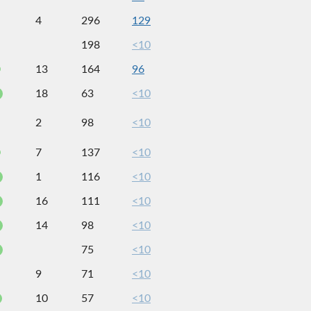
4
296
129
198
<10
13
164
96
18
63
<10
2
98
<10
7
137
<10
1
116
<10
16
111
<10
14
98
<10
75
<10
9
71
<10
10
57
<10