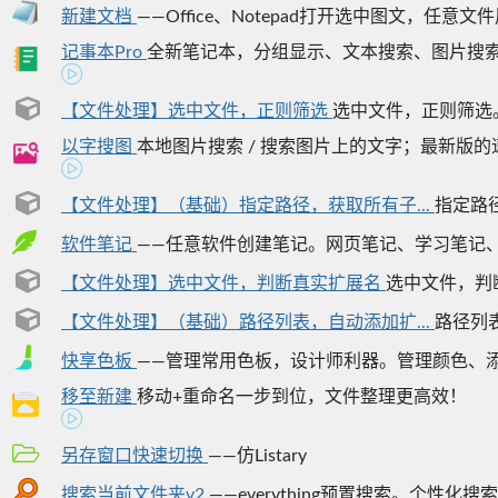
新建文档
——Office、Notepad打开选中图文，任意文件用
记事本Pro
全新笔记本，分组显示、文本搜索、图片搜索
【文件处理】选中文件，正则筛选
选中文件，正则筛选
以字搜图
本地图片搜索 / 搜索图片上的文字；最新版的速度媲美e
【文件处理】（基础）指定路径，获取所有子...
指定路径
软件笔记
——任意软件创建笔记。网页笔记、学习笔记、视
【文件处理】选中文件，判断真实扩展名
选中文件，判断
【文件处理】（基础）路径列表，自动添加扩...
路径列表
快享色板
——管理常用色板，设计师利器。管理颜色、添加
移至新建
移动+重命名一步到位，文件整理更高效！
另存窗口快速切换
——仿Listary
搜索当前文件夹v2
——everything预置搜索。个性化搜