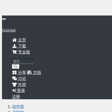
Quicker
主页
下载
专业版
分享
文档
讨论
外观
登录
注册
动作库