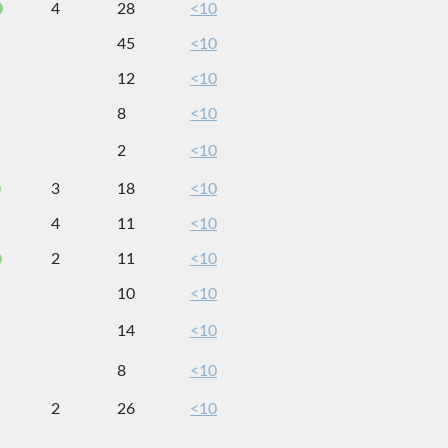
4
28
<10
45
<10
12
<10
8
<10
2
<10
3
18
<10
4
11
<10
2
11
<10
10
<10
14
<10
8
<10
2
26
<10