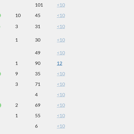
101
<10
10
45
<10
3
31
<10
1
30
<10
49
<10
1
90
12
9
35
<10
3
71
<10
4
<10
2
69
<10
1
55
<10
6
<10