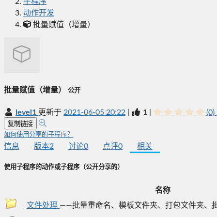
子程序
动作开发
批量赋值（增量）
批量赋值（增量）
公开
level1
更新于
2021-06-05 20:22
|
1
|
(0)
复制链接
如何使用分享的子程序？
信息
版本
2
讨论
0
点评
0
相关
使用子程序的动作或子程序
（公开分享的）
名称
文件处理
——批量重命名、模板文件夹、打包文件夹、批量