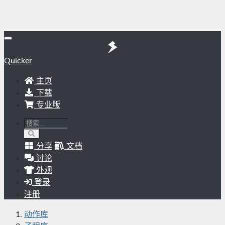
Quicker
主页
下载
专业版
分享
文档
讨论
外观
登录
注册
动作库