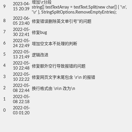
增加\r分段

2023-04-
9
string[] testTextArray = testText.Split(new char[] { '\n', 
15 20:39
'\r' }, StringSplitOptions.RemoveEmptyEntries);
2022-06-
8
修复错误删除英文单引号''的问题
05 23:40
2022-05-
7
修复bug
30 22:41
2022-05-
6
增加空文本不处理的判断
24 22:49
2022-05-
5
逻辑改进
13 21:49
2022-05-
4
修复额外空行导致报错的问题
10 22:48
2022-05-
3
修复网页文字末尾包含 \r\n 的报错
10 22:22
2022-05-
2
换行格式由 \n\n 改为\n
08 22:44
2022-05-
1
08 22:18
2022-05-
0
03 01:20