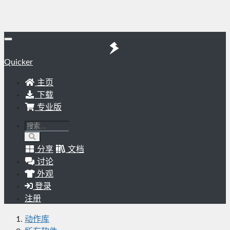
Quicker
主页
下载
专业版
分享
文档
讨论
外观
登录
注册
动作库