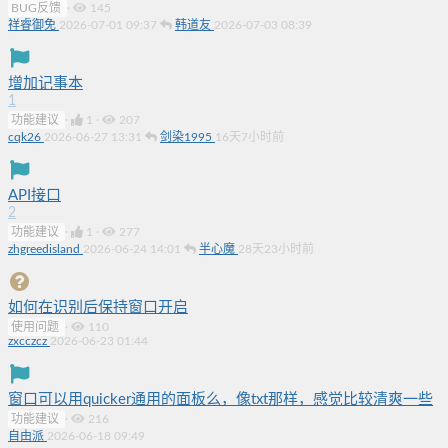
BUG反馈
·
145
祥睿御免
2026-07-01 09:37
韩道友
2026-07-03 08:39
增加记事本
1
功能建议
·
1
·
207
cqk26
2026-06-27 13:31
剑染1995
16天7小时前
API接口
2
功能建议
·
1
·
277
zhgreedisland
2026-06-24 14:01
半心魔
28天23小时前
如何在识别后保持窗口开启
使用问题
·
110
zxcczcz
2026-06-23 01:44
窗口可以用quicker通用的面板么，像txt那样，感觉比较清爽一些
功能建议
·
216
自由派
2026-06-18 09:49