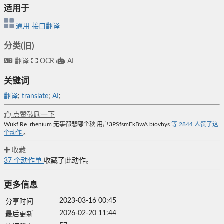
适用于
通用
接口翻译
分类(旧)
翻译
OCR
AI
关键词
翻译
;
translate
;
AI
;
点赞鼓励一下
Wukf
Re_rhenium
无事都悲哪个秋
用户3PSfsmFkBwA
biovhys
等
2844
人赞了这
个动作
。
收藏
37
个动作单
收藏了此动作。
更多信息
2023-03-16 00:45
分享时间
2026-02-20 11:44
最后更新