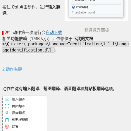
按住
Ctrl
点击动作，进行
输入翻
译
。
翻译悬浮面板
注：
动作第一次运行会
自动下载
<我的文档
相关
功能依赖
（1MB大小），依赖位于
>\Quicker\_packages\LanguageIdentification\1.1.1\Langu
ageIdentification.dll
。
2 动作右键
动作右键有
输入翻译
、
截图翻译
、
语音翻译
和
剪贴板翻译
选项。