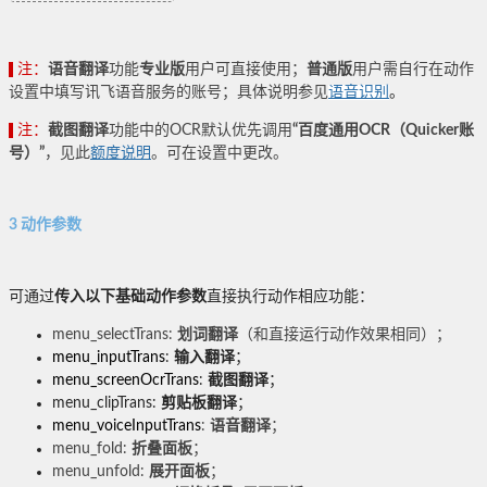
注：
语音翻译
功能
专业版
用户可直接使用；
普通版
用户需自行在动作
设置中填写讯飞语音服务的账号；具体说明参见
语音识别
。
注：
截图翻译
功能中的OCR默认优先调用
“百度通用OCR（Quicker账
号）”
，见此
额度说明
。可在设置中更改。
3 动作参数
可通过
传入以下基础动作参数
直接执行动作相应功能：
menu_selectTrans:
划词翻译
（和直接运行动作效果相同）；
menu_inputTrans
:
输入翻译
；
menu_screenOcrTrans
:
截图翻译
；
menu_clipTrans:
剪贴板翻译
；
menu_voiceInputTrans
:
语音翻译
；
menu_fold:
折叠面板
；
menu_unfold:
展开面板
；