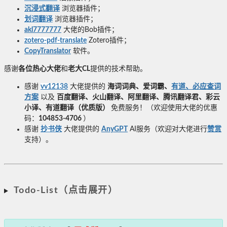
沉浸式翻译
浏览器插件；
划词翻译
浏览器插件；
akl7777777
大佬的Bob插件；
zotero-pdf-translate
Zotero插件；
CopyTranslator
软件。
感谢
各位热心大佬
和
老大CL
提供的技术帮助。
感谢
vv12138
大佬提供的
海词词典、爱词霸、
有道、必应查词
方案
以及
百度翻译、火山翻译、阿里翻译、腾讯翻译君、彩云
小译、有道翻译（优质版）
免费服务！（欢迎使用大佬的优惠
码：
104853-4706
）
感谢
抄书侠
大佬提供的
AnyGPT
AI服务（欢迎对大佬进行
赞赏
支持）。
Todo-List（点击展开）