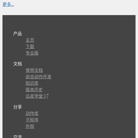
更多...
产品
主页
下载
专业版
文档
使用文档
组合动作开发
知识库
版本历史
瓜皮学堂
分享
动作库
子程序
外观
交流