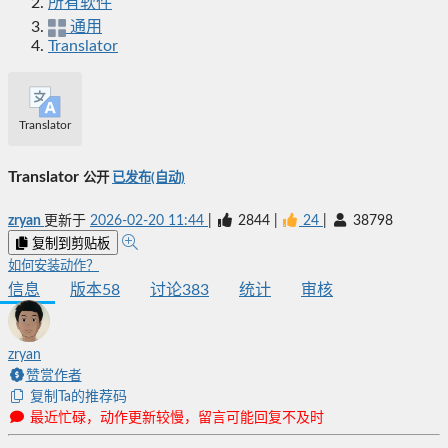
所有软件
通用
Translator
Translator
Translator
公开
已发布(自动)
zryan
更新于
2026-02-20 11:44
|
2844
|
24
|
38798
复制到剪贴板
如何安装动作？
信息
版本
58
讨论
383
统计
审核
zryan
赞赏作者
复制Ta的推荐码
最近忙碌，动作更新较慢，留言可能回复不及时