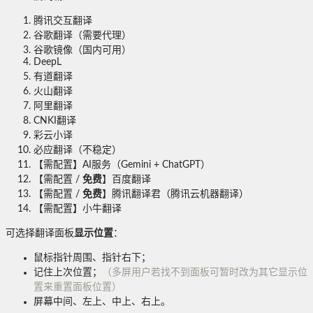
腾讯交互翻译
谷歌翻译（需要代理）
谷歌镜像（国内可用）
DeepL
有道翻译
火山翻译
阿里翻译
CNKI翻译
彩云小译
必应翻译（不稳定）
【需配置】AI服务（Gemini + ChatGPT）
【需配置 /
免费
】百度翻译
【需配置 /
免费
】腾讯翻译君（腾讯云机器翻译）
【需配置】小牛翻译
可选择翻译面板
显示位置
：
鼠标指针周围、指针右下；
记住上次位置；
（多屏用户若找不到面板可暂时改为其它显示位
置来重置面板位置）
屏幕中间、左上、中上、右上。