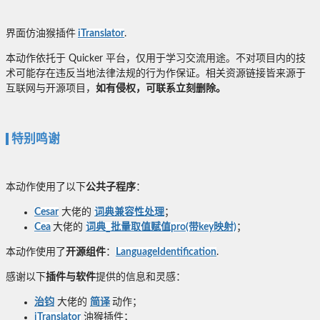
界面仿油猴插件
iTranslator
.
本动作依托于 Quicker 平台，仅用于学习交流用途。不对项目内的技
术可能存在违反当地法律法规的行为作保证。相关资源链接皆来源于
互联网与开源项目，
如有侵权，可联系立刻删除。
特别鸣谢
本动作使用了以下
公共子程序
：
Cesar
大佬的
词典兼容性处理
；
Cea
大佬的
词典_批量取值赋值pro(带key映射)
；
本动作使用了
开源组件
：
LanguageIdentification
.
感谢以下
插件与软件
提供的信息和灵感：
治钧
大佬的
简译
动作；
iTranslator
油猴插件；