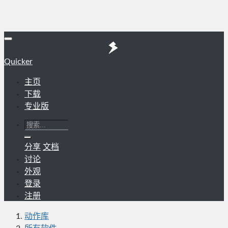
Quicker
主页
下载
专业版
分享
文档
讨论
外观
登录
注册
动作库