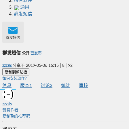
所有软件
通用
群发短信
群发短信
群发短信
公开
已发布
zzzzls
分享于
2019-05-06 16:15
|
8
|
92
复制到剪贴板
如何安装动作？
信息
版本
1
讨论
3
统计
审核
zzzzls
赞赏作者
复制Ta的推荐码