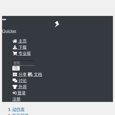
Quicker
主页
下载
专业版
分享
文档
讨论
外观
登录
注册
动作库