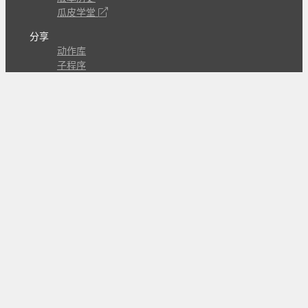
瓜皮学堂
分享
动作库
子程序
外观
交流
问答讨论区
Github Issues
QQ群
关注
CL的微博
微信订阅号
条款
隐私政策