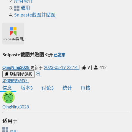
所有软件
通用
Snipaste截图并贴图
Snipaste截图并贴图
Snipaste截图并贴图
公开
已发布
QingNing3028
更新于
2023-05-19 22:14
|
9
|
412
复制到剪贴板
如何安装动作？
信息
版本
3
讨论
3
统计
审核
QingNing3028
适用于
通用