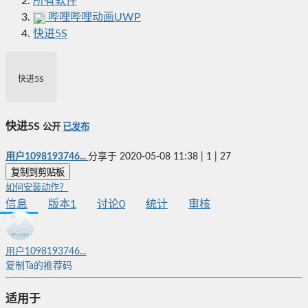
所有软件
哔哩哔哩动画UWP
快进5S
快进5S
快进5S
公开
已发布
用户1098193746...
分享于
2020-05-08 11:38
|
1
|
27
复制到剪贴板
如何安装动作？
信息
版本
1
讨论
0
统计
审核
用户1098193746...
复制Ta的推荐码
适用于