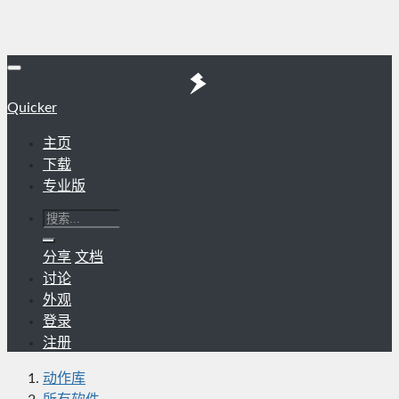
Quicker
主页
下载
专业版
分享
文档
讨论
外观
登录
注册
动作库