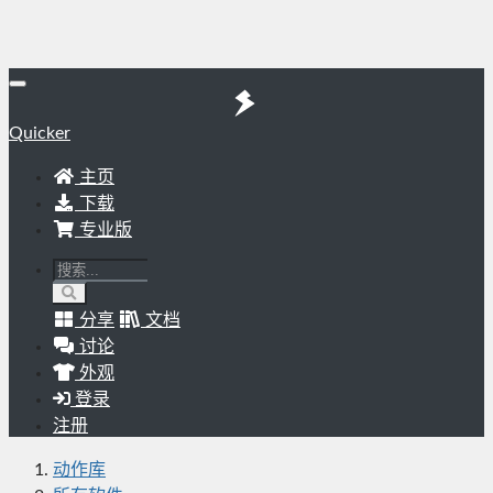
Quicker
主页
下载
专业版
分享
文档
讨论
外观
登录
注册
动作库