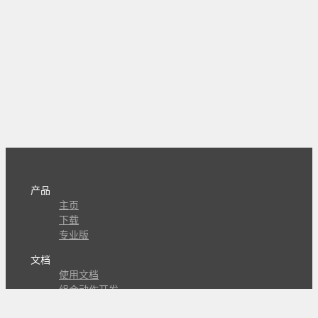
产品
主页
下载
专业版
文档
使用文档
组合动作开发
知识库