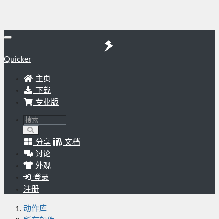
Quicker
主页
下载
专业版
分享
文档
讨论
外观
登录
注册
动作库