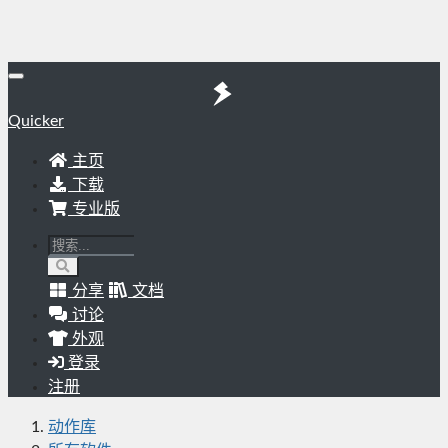
Quicker
主页
下载
专业版
分享
文档
讨论
外观
登录
注册
动作库