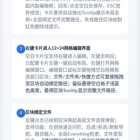
起内联编辑框；回车/点击空白处保存，ESC放
弃修改；卡片悬停自动弹出Tooltip展示布局名
称+全部绑定文件完整路径，失效路径区块绘制
红色删除线提示。
右键卡片进入12×24网格编辑界面
3
空白卡片仅支持右键进入编辑，左键无响应；
已配置卡片左键一键启动布局、右键打开网格
编辑窗口。编辑窗口鼠标左键拖拽空白网格框
选窗口区块；
文件/文件夹/快捷方式可直接拖拽
至区块自动绑定路径；鼠标悬停空白格子浅蓝
色高亮，悬停区块Tooltip显示完整文件路径
。
区块绑定文件
4
左键点击已绘制区块唤起高级文件选择弹窗；
支持功能：左侧快速访问栏、后退/前进/刷新导
航、路径输入、全局Everything检索、文件类型