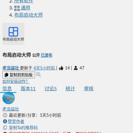
所有软件
通用
布局启动大师
布局启动大师
布局启动大师
公开
已发布
老当益壮
更新于
4天5小时前
|
14
|
47
复制到剪贴板
如何安装动作？
信息
版本
11
讨论
5
统计
审核
老当益壮
最近更新/分享：1天5小时前
赞赏作者
复制Ta的推荐码