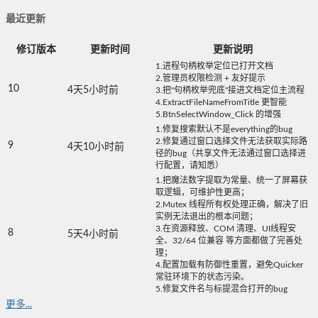
最近更新
修订版本
更新时间
更新说明
1.进程句柄枚举定位已打开文档
2.管理员权限检测 + 友好提示
10
4天5小时前
3.把"句柄枚举兜底"接进文档定位主流程
4.ExtractFileNameFromTitle 更智能
5.BtnSelectWindow_Click 的增强
1.修复搜索默认不是everything的bug
2.修复通过窗口选择文件无法获取实际路
9
4天10小时前
径的bug（共享文件无法通过窗口选择进
行配置，请知悉）
1.把魔法数字提取为常量、统一了屏幕获
取逻辑，可维护性更高；
2.Mutex 线程所有权处理正确，解决了旧
实例无法退出的根本问题；
3.在资源释放、COM 清理、UI线程安
8
5天4小时前
全、32/64 位兼容 等方面都做了完善处
理；
4.配置加载有防御性重置，避免Quicker
常驻环境下的状态污染。
5.修复文件名与标提混合打开的bug
更多...