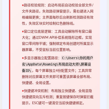
•
路径校验规则：启动布局前自动校验全部文件/
文件夹路径，失效路径弹窗提示，需右键进入网
格编辑更换；主界面每秒后台刷新检测路径有效
性，失效区块实时绘制红色删除线。
•
窗口定位底层逻辑：工具自动解除所有窗口最
大化；通过DWM API补偿系统隐形边框，实现
窗口零间隙平铺；强制绑定布局创建时所属显示
器屏幕，不受鼠标当前位置影响。
C:\Users\你的用户
•
多显示器独立配置路径：
名\AppData\Roaming\布局启动大师\屏幕设
备ID\
，每个屏幕独立4份配置文件；工具异常
删除对应屏幕文件夹即可重置该屏幕全部布局、
快捷键、全局设置。
•
快捷键冲突机制：布局独立快捷键、全局显隐
快捷键双向互斥检测；重复按键保存时弹窗拦截
提示，ESC键可一键清空当前快捷键绑定。