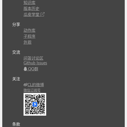
知识库
版本历史
瓜皮学堂
分享
动作库
子程序
外观
交流
问答讨论区
Github Issues
QQ群
关注
CL的微博
微信订阅号
条款