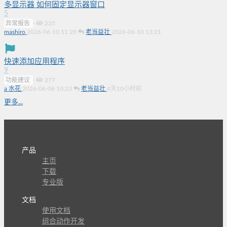
多显示器 如何固定显示器窗口
5
异常报告
·
235
mashiro
2026-06-10 11:28
老当益壮
2026-06-10 13:21
快速添加应用程序
9
功能建议
·
277
a 水花
2026-06-08 10:23
老当益壮
4天10小时前
更多...
产品
主页
下载
专业版
文档
使用文档
组合动作开发