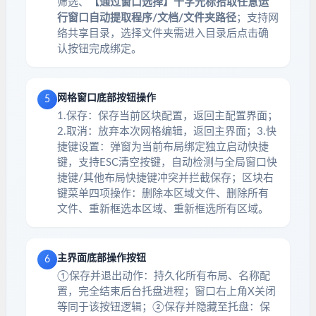
筛选、
【通过窗口选择】十字光标拾取任意运
行窗口自动提取程序/文档/文件夹路径
；支持网
络共享目录，选择文件夹需进入目录后点击确
认按钮完成绑定。
网格窗口底部按钮操作
5
1.保存：保存当前区块配置，返回主配置界面；
2.取消：放弃本次网格编辑，返回主界面；3.快
捷键设置：弹窗为当前布局绑定独立启动快捷
键，支持ESC清空按键，自动检测与全局窗口快
捷键/其他布局快捷键冲突并拦截保存；区块右
键菜单四项操作：删除本区域文件、删除所有
文件、重新框选本区域、重新框选所有区域。
主界面底部操作按钮
6
①保存并退出动作：持久化所有布局、名称配
置，完全结束后台托盘进程；窗口右上角X关闭
等同于该按钮逻辑；②保存并隐藏至托盘：保