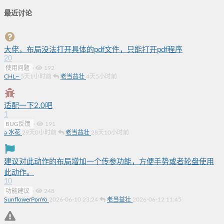
最近讨论
大佬，布局没法打开具体的pdf文件，只能打开pdf程序
20
使用问题
·
192
CHL~
5天1小时前
老当益壮
4天5小时前
适配一下2.0吧
1
BUG反馈
·
191
a 水花
29天0小时前
老当益壮
28天10小时前
建议对此动作的布局增加一个传参功能，方便手势或者轮盘使用
此动作。
10
功能建议
·
248
SunflowerPonYo
2026-06-10 23:24
老当益壮
2026-06-12 11:45