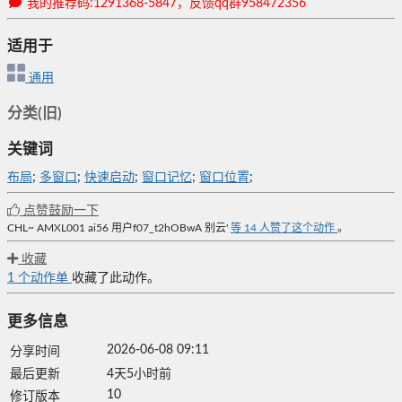
我的推荐码:1291368-5847，反馈qq群958472356
适用于
通用
分类(旧)
关键词
布局
;
多窗口
;
快速启动
;
窗口记忆
;
窗口位置
;
点赞鼓励一下
CHL~
AMXL001
ai56
用户f07_t2hOBwA
别云'
等
14
人赞了这个动作
。
收藏
1
个动作单
收藏了此动作。
更多信息
2026-06-08 09:11
分享时间
最后更新
4天5小时前
10
修订版本