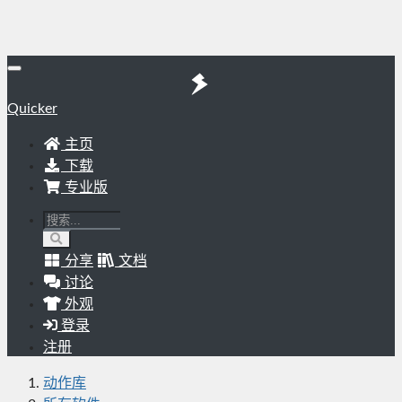
Quicker
主页
下载
专业版
分享
文档
讨论
外观
登录
注册
动作库