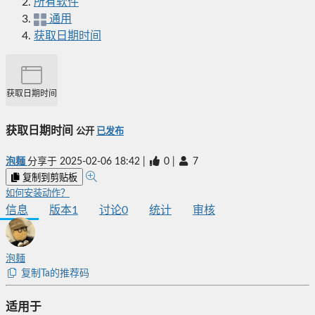
所有软件
通用
获取日期时间
获取日期时间
获取日期时间
公开
已发布
泡麺
分享于
2025-02-06 18:42
|
0
|
7
复制到剪贴板
如何安装动作？
信息
版本
1
讨论
0
统计
审核
泡麺
复制Ta的推荐码
适用于