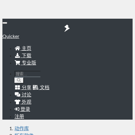
Quicker
主页
下载
专业版
分享
文档
讨论
外观
登录
注册
动作库