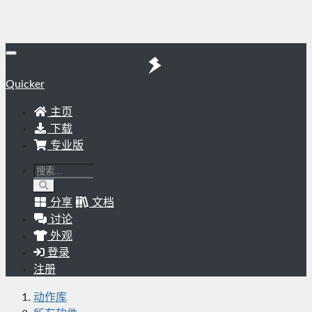
Quicker
主页
下载
专业版
分享
文档
讨论
外观
登录
注册
动作库