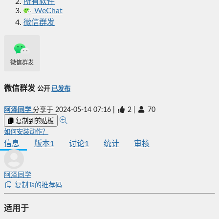
所有软件
WeChat
微信群发
微信群发
微信群发
公开
已发布
阿泽同学
分享于
2024-05-14 07:16
|
2
|
70
复制到剪贴板
如何安装动作？
信息
版本
1
讨论
1
统计
审核
阿泽同学
复制Ta的推荐码
适用于