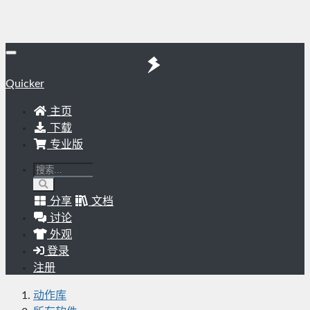
Quicker
主页
下载
专业版
分享
文档
讨论
外观
登录
注册
动作库