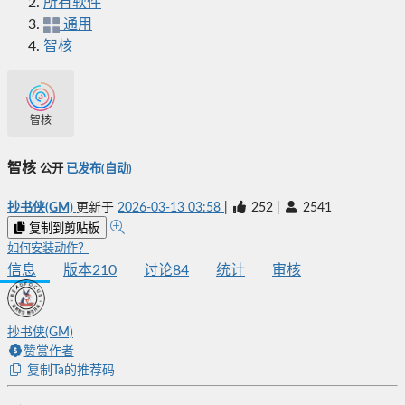
所有软件
通用
智核
智核
智核
公开
已发布(自动)
抄书侠(GM)
更新于
2026-03-13 03:58
|
252
|
2541
复制到剪贴板
如何安装动作？
信息
版本
210
讨论
84
统计
审核
抄书侠(GM)
赞赏作者
复制Ta的推荐码