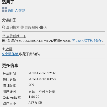
适用于
通用
AI智能
分类(旧)
查询搜索
网络服务
AI
点赞鼓励一下
米老头
用户q5UU0SOBBQA
Dr. Mic
Aiy安科技
haoqiu
等
252
人赞了这个动作
。
收藏
6
个动作单
收藏了此动作。
更多信息
2023-06-26 19:07
分享时间
2026-03-13 03:58
最后更新
209
修订版本
用户许可
只读，不可再分享
1.44.22
Quicker版本
847.8 KB
动作大小