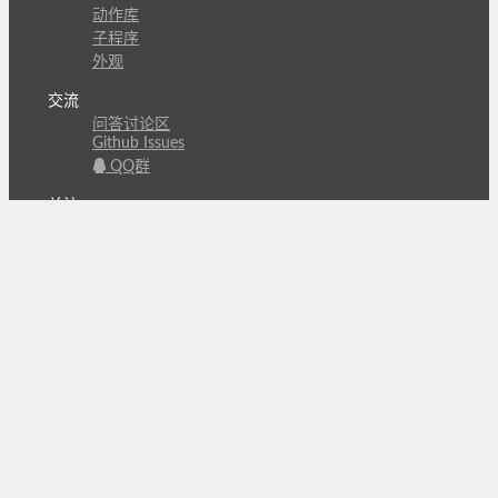
动作库
子程序
外观
交流
问答讨论区
Github Issues
QQ群
关注
CL的微博
微信订阅号
条款
隐私政策
报告不良信息
Copyright © 北京立迩合讯科技有限公司
•
京ICP备
09022189号-8
•
京公网安备 11010502053266号