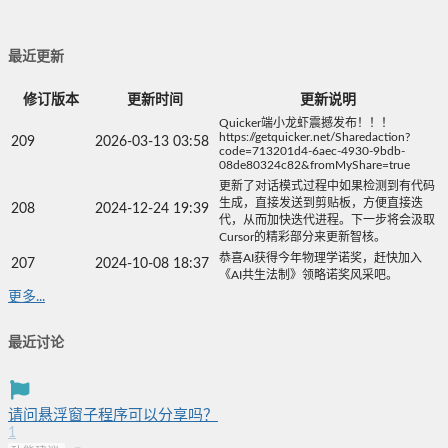
最近更新
修订版本
更新时间
更新说明
Quicker端小龙虾震撼发布！！！
https://getquicker.net/Sharedaction?
209
2026-03-13 03:58
code=713201d4-6aec-4930-9bdb-
08de80324c82&fromMyShare=true
更新了对话模式过程中如果检测到有代码
生成，直接发送到剪贴板，方便直接迭
208
2024-12-24 19:39
代，从而加快迭代进程。下一步将会汲取
Cursor的精彩部分来更新智核。
恭喜AI获得今年物理学诺奖，赶快加入
207
2024-10-08 18:37
《AI共生法制》领略诺奖风采吧。
更多...
最近讨论
请问悬浮窗子程序可以分享吗？
1