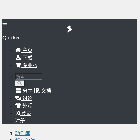
Quicker
主页
下载
专业版
分享
文档
讨论
外观
登录
注册
动作库