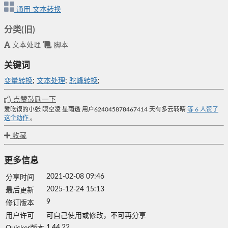
通用
文本转换
分类(旧)
文本处理
脚本
关键词
变量转换
;
文本处理
;
驼峰转换
;
点赞鼓励一下
爱吃馍的小张
瞑空凌
星雨透
用户624045878467414
天有多云转晴
等
6
人赞了
这个动作
。
收藏
更多信息
2021-02-08 09:46
分享时间
2025-12-24 15:13
最后更新
9
修订版本
用户许可
可自己使用或修改，不可再分享
1.44.22