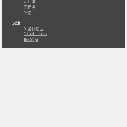
动作库
子程序
外观
交流
问答讨论区
Github Issues
QQ群
关注
CL的微博
微信订阅号
条款
隐私政策
报告不良信息
Copyright © 北京立迩合讯科技有限公司
•
京ICP备
09022189号-8
•
京公网安备 11010502053266号