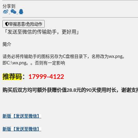
分享到
举报恶意/危险动作
「发送至微信的传输助手，更好用」
简介
请务必将传输助手的图标另存为C盘根目录下，名称改为wx.png。
即C:\wx.png。。否则有一定影响
推荐码
：
17999-4122
购买后双方均可额外获赠价值28.8元的90天使用时长，谢谢支
新版【发送至微信】
新版【发送至微信】