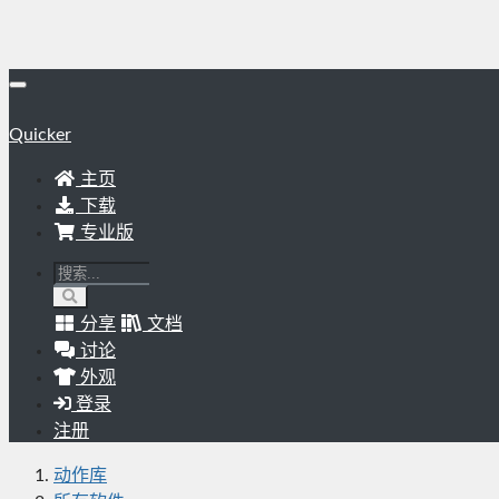
Quicker
主页
下载
专业版
分享
文档
讨论
外观
登录
注册
动作库