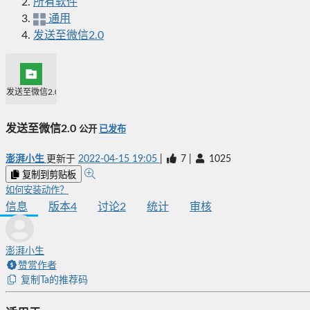
所有软件
通用
发送至微信2.0
发送至微信2.0
发送至微信2.0
公开
已发布
澎湃小生
更新于
2022-04-15 19:05
|
7
|
1025
复制到剪贴板
如何安装动作？
信息
版本
4
讨论
2
统计
审核
澎湃小生
赞赏作者
复制Ta的推荐码