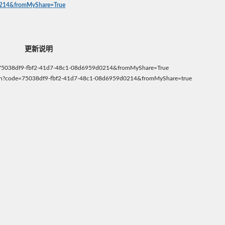
d0214&fromMyShare=True
更新说明
de=75038df9-fbf2-41d7-48c1-08d6959d0214&fromMyShare=True
ion?code=75038df9-fbf2-41d7-48c1-08d6959d0214&fromMyShare=true