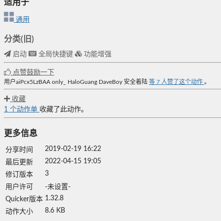
适用于
通用
分类(旧)
启动
全局快捷键
功能增强
点赞鼓励一下
用户aiPcx5LzBAA
only_
HaloGuang
DaveBoy
安全着陆
等
7
人赞了这个动作
。
收藏
1
个动作单
收藏了此动作。
更多信息
2019-02-19 16:22
分享时间
2022-04-15 19:05
最后更新
3
修订版本
用户许可
-未设置-
1.32.8
Quicker版本
8.6 KB
动作大小