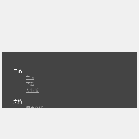
产品
主页
下载
专业版
文档
使用文档
组合动作开发
知识库
版本历史
瓜皮学堂