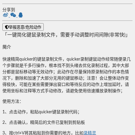
分享到
举报恶意/危险动作
「一键简化键鼠录制文件，需要手动调整时间间隙(非常快)」
简介
快速精简quicker的键鼠录制文件，quicker录制键鼠动作经常随便录几
个步骤就是千多行操作，根本找不到头绪去优化录制过程，其中大部
分都是鼠标移动等无效动作；此动作在尽量保持原录制动作的本色情
况下，删除和加速了大部分无用的键鼠移动；注意！会让整体动作变
得极快，可能在某些需要弹出窗口和等待反应的动作上增加延时，请
使用坐标和注释等方式手动修改，请避免使用倍速播放录制操作；
使用方法：
1、点击动作，粘贴quicker键鼠录制代码；
2、点击确认，精简后的文件已复制到剪贴板
3、按ctrl+V将其粘贴到你需要的地方，比如
录精灵