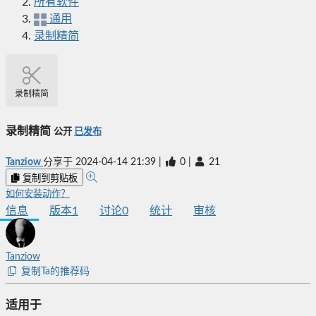
所有软件
通用
录制精简
录制精简
录制精简
公开
已发布
Tanziow
分享于
2024-04-14 21:39
|
0
|
21
复制到剪贴板
如何安装动作？
信息
版本
1
讨论
0
统计
审核
Tanziow
复制Ta的推荐码
适用于