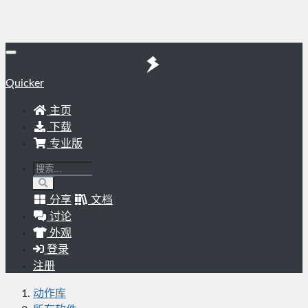
Quicker
主页
下载
专业版
分享
文档
讨论
外观
登录
注册
动作库