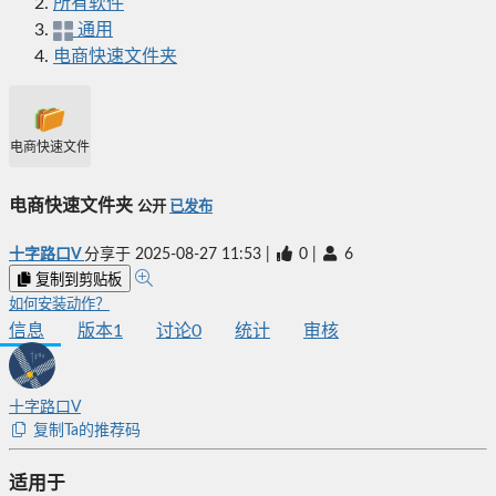
所有软件
通用
电商快速文件夹
电商快速文件夹
电商快速文件夹
公开
已发布
十字路口V
分享于
2025-08-27 11:53
|
0
|
6
复制到剪贴板
如何安装动作？
信息
版本
1
讨论
0
统计
审核
十字路口V
复制Ta的推荐码
适用于