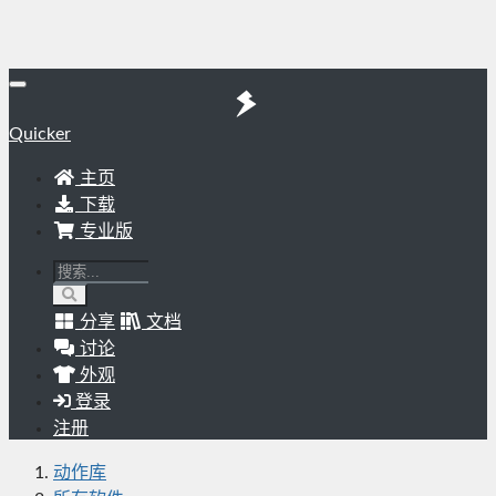
Quicker
主页
下载
专业版
分享
文档
讨论
外观
登录
注册
动作库