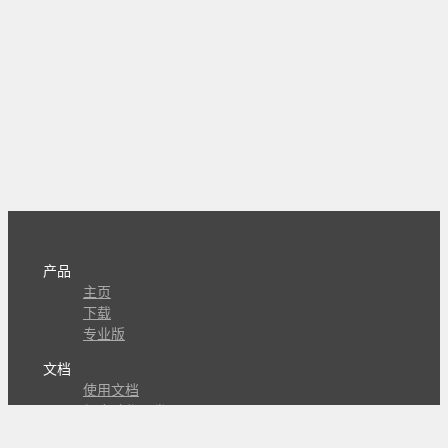
产品
主页
下载
专业版
文档
使用文档
组合动作开发
知识库