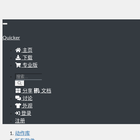
Quicker
主页
下载
专业版
分享
文档
讨论
外观
登录
注册
动作库