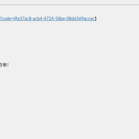
tion?code=4fe37ac8-acb4-4724-58be-08d6569accec
】
符串！