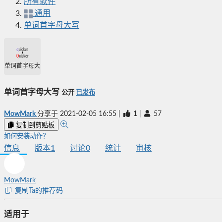
所有软件
通用
单词首字母大写
单词首字母大写
单词首字母大写
公开
已发布
MowMark
分享于
2021-02-05 16:55
|
1
|
57
复制到剪贴板
如何安装动作？
信息
版本
1
讨论
0
统计
审核
MowMark
复制Ta的推荐码
适用于