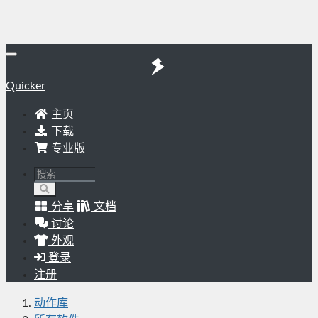
Quicker
主页
下载
专业版
分享
文档
讨论
外观
登录
注册
动作库