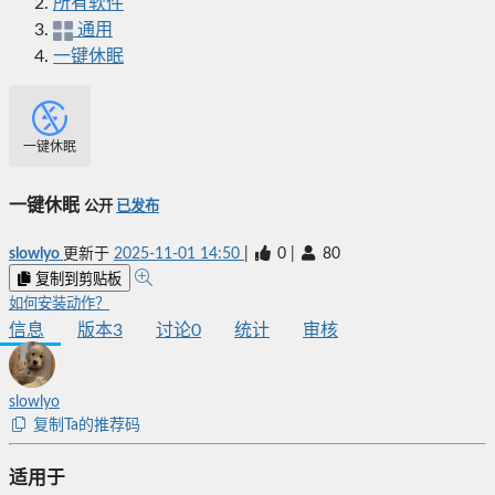
所有软件
通用
一键休眠
一键休眠
一键休眠
公开
已发布
slowlyo
更新于
2025-11-01 14:50
|
0
|
80
复制到剪贴板
如何安装动作？
信息
版本
3
讨论
0
统计
审核
slowlyo
复制Ta的推荐码
适用于