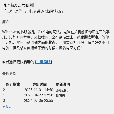
举报恶意/危险动作
「运行动作, 让电脑进入休眠状态」
简介
Windows的休眠就是一种省电的玩法。电脑在关机前把你正在干的事
儿，比如开的程序、文档啥的，全存到硬盘上，然后
彻底断电
。等你
再开机，嗖一下就
回到之前的状态
，不用重新打开啥。适合好久不用
电脑，但又想立刻接着干活的时候，既省电又方便！
或者选择
更快启动
的 ⌈
一键睡眠
⌋
最近更新
修订版本
更新时间
更新说明
2
2025-11-01 14:50
更新图标
1
2025-04-22 17:58
新图标
0
2024-07-06 23:55
更多...