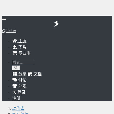
Quicker
主页
下载
专业版
分享
文档
讨论
外观
登录
注册
动作库