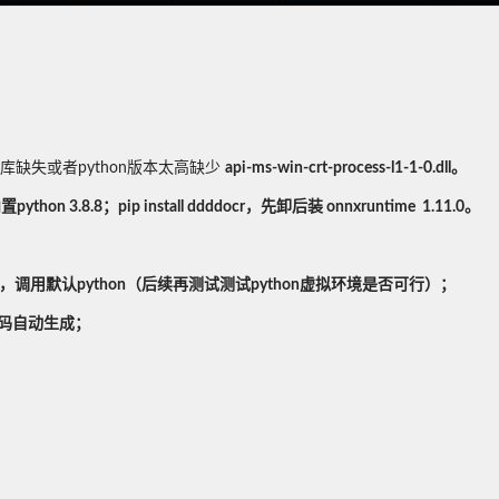
e库缺失或者python版本太高缺少
api-ms-win-crt-process-l1-1-0.dll。
置python 3.8.8；pip install ddddocr，先卸后装 onnxruntime 1.11.0。
on命令，调用默认python（后续再测试测试python虚拟环境是否可行）；
代码自动生成
；