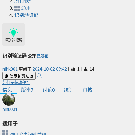
所有软件
通用
识别验证码
识别验证码
识别验证码
公开
已发布
nihk001
更新于
2024-10-02 09:42
|
1
|
14
复制到剪贴板
如何安装动作？
信息
版本
7
讨论
0
统计
审核
nihk001
适用于
通用
文字识别
截图