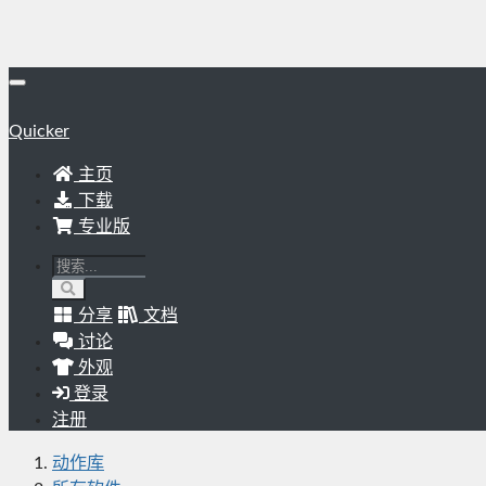
Quicker
主页
下载
专业版
分享
文档
讨论
外观
登录
注册
动作库