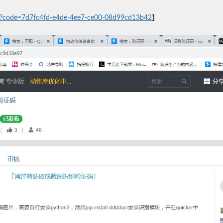
tion?code=7d7fc4fd-e4de-4ee7-ce00-08d99cd13b42
】