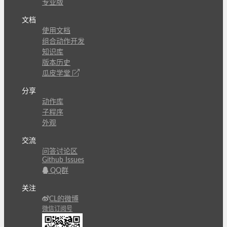
专业版
文档
使用文档
组合动作开发
知识库
版本历史
瓜皮学堂
分享
动作库
子程序
外观
交流
问答讨论区
Github Issues
QQ群
关注
CL的微博
微信订阅号