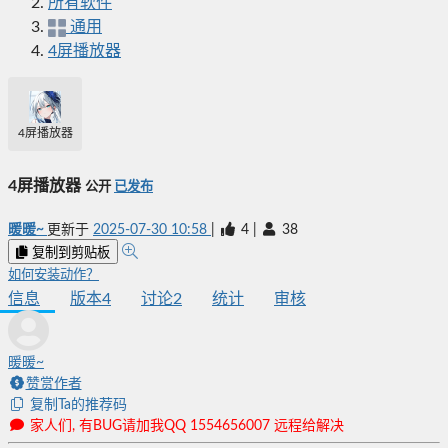
所有软件
通用
4屏播放器
4屏播放器
4屏播放器
公开
已发布
暖暖~
更新于
2025-07-30 10:58
|
4
|
38
复制到剪贴板
如何安装动作？
信息
版本
4
讨论
2
统计
审核
暖暖~
赞赏作者
复制Ta的推荐码
家人们, 有BUG请加我QQ 1554656007 远程给解决