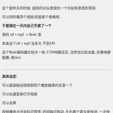
这个是昨天的时候, 逛别的论坛发现的一个比较有意思的项目
可以同时看四个视频,但是那个很难用.
于是我在一天内自己手搓了一个
用的 c# + wpf + libvlc 库
本身这个c# + wpf 没多大 不到1M
这个libvlc解码器比较大一些 173MB解压后. 当然也比较全能. 好像啥都
能播. 很nice
具体设定:
可以直接拖动视频到四个播放器里的任意一个
可以右键菜单打开视频
可以全屏
视频播放点击鼠标可暂停. 时间轴可拖动. 左右两个箭头是快进. 一次快