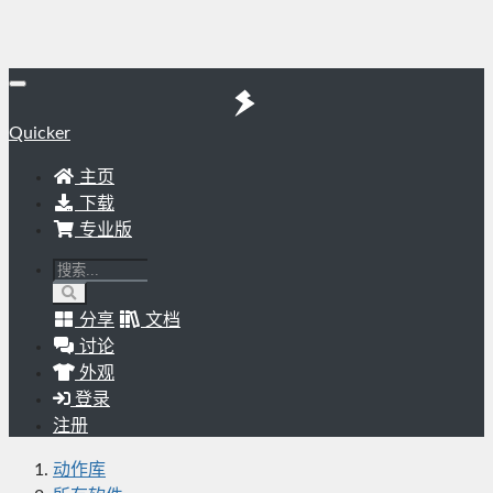
Quicker
主页
下载
专业版
分享
文档
讨论
外观
登录
注册
动作库