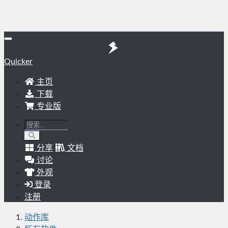
Quicker
主页
下载
专业版
分享
文档
讨论
外观
登录
注册
动作库