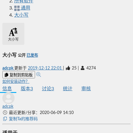
所有软件
通用
大小写
大小写
大小写
公开
已发布
adcpk
更新于
2019-12-12 22:01
|
25
|
4274
复制到剪贴板
如何安装动作？
信息
版本
3
讨论
3
统计
审核
adcpk
最近更新/分享：2020-06-09 14:10
复制Ta的推荐码