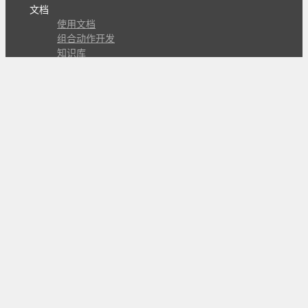
文档
使用文档
组合动作开发
知识库
版本历史
瓜皮学堂
分享
动作库
子程序
外观
交流
问答讨论区
Github Issues
QQ群
关注
CL的微博
微信订阅号