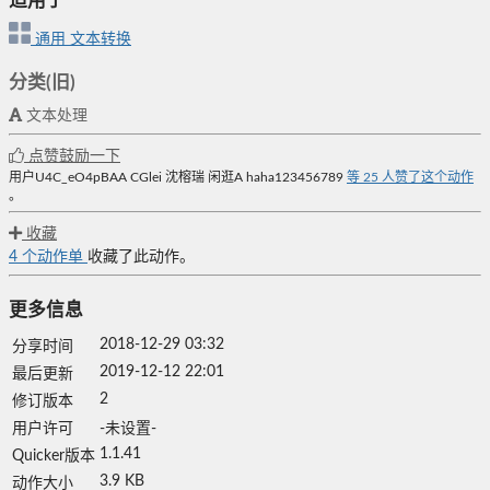
适用于
通用
文本转换
分类(旧)
文本处理
点赞鼓励一下
用户U4C_eO4pBAA
CGlei
沈榕瑞
闲逛A
haha123456789
等
25
人赞了这个动作
。
收藏
4
个动作单
收藏了此动作。
更多信息
2018-12-29 03:32
分享时间
2019-12-12 22:01
最后更新
2
修订版本
用户许可
-未设置-
1.1.41
Quicker版本
3.9 KB
动作大小