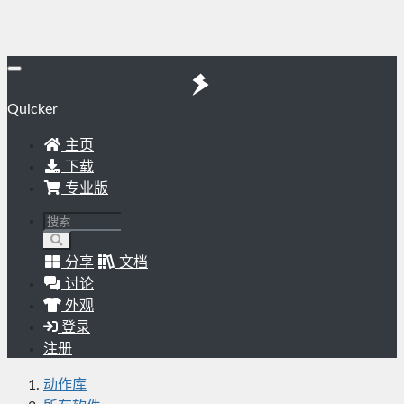
Quicker
主页
下载
专业版
分享
文档
讨论
外观
登录
注册
动作库