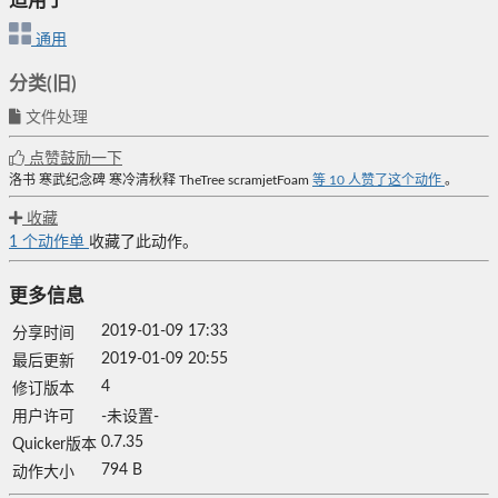
适用于
通用
分类(旧)
文件处理
点赞鼓励一下
洛书
寒武纪念碑
寒冷清秋释
TheTree
scramjetFoam
等
10
人赞了这个动作
。
收藏
1
个动作单
收藏了此动作。
更多信息
2019-01-09 17:33
分享时间
2019-01-09 20:55
最后更新
4
修订版本
用户许可
-未设置-
0.7.35
Quicker版本
794 B
动作大小