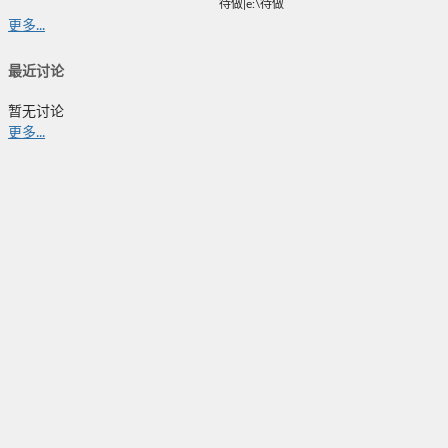
待做|e:\待做
更多...
最近讨论
暂无讨论
更多...