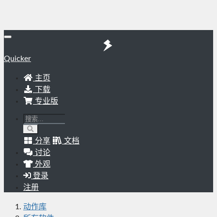
Quicker
主页
下载
专业版
分享
文档
讨论
外观
登录
注册
动作库