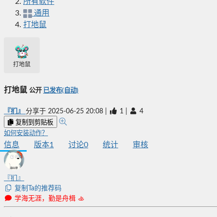
所有软件
通用
打地鼠
打地鼠
打地鼠
公开
已发布(自动)
『扪』
分享于
2025-06-25 20:08
|
1
|
4
复制到剪贴板
如何安装动作？
信息
版本
1
讨论
0
统计
审核
『扪』
复制Ta的推荐码
学海无涯，勤是舟楫 🚣