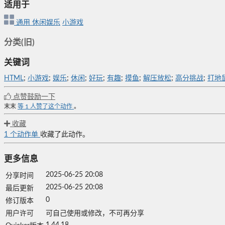
适用于
通用
休闲娱乐
小游戏
分类(旧)
关键词
HTML
;
小游戏
;
娱乐
;
休闲
;
好玩
;
有趣
;
摸鱼
;
解压放松
;
高分挑战
;
打地
点赞鼓励一下
末末
等
1
人赞了这个动作
。
收藏
1
个动作单
收藏了此动作。
更多信息
2025-06-25 20:08
分享时间
2025-06-25 20:08
最后更新
0
修订版本
用户许可
可自己使用或修改，不可再分享
1.44.18