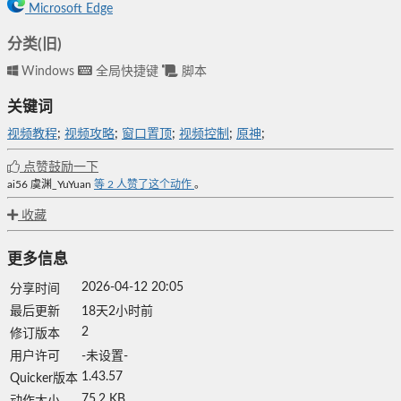
Microsoft Edge
分类(旧)
Windows
全局快捷键
脚本
关键词
视频教程
;
视频攻略
;
窗口置顶
;
视频控制
;
原神
;
点赞鼓励一下
ai56
虞渊_YuYuan
等
2
人赞了这个动作
。
收藏
更多信息
2026-04-12 20:05
分享时间
最后更新
18天2小时前
2
修订版本
用户许可
-未设置-
1.43.57
Quicker版本
75.2 KB