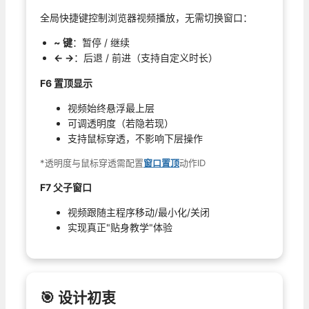
全局快捷键控制浏览器视频播放，无需切换窗口：
~ 键
：暂停 / 继续
← →
：后退 / 前进（支持自定义时长）
F6 置顶显示
视频始终悬浮最上层
可调透明度（若隐若现）
支持鼠标穿透，不影响下层操作
*透明度与鼠标穿透需配置
窗口置顶
动作ID
F7 父子窗口
视频跟随主程序移动/最小化/关闭
实现真正"贴身教学"体验
🎯 设计初衷