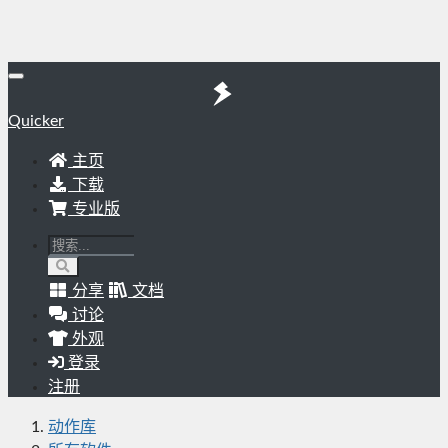
Quicker
主页
下载
专业版
分享
文档
讨论
外观
登录
注册
动作库