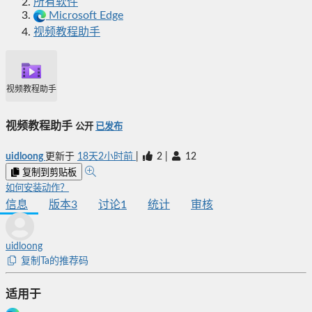
所有软件
Microsoft Edge
视频教程助手
视频教程助手
视频教程助手
公开
已发布
uidloong
更新于
18天2小时前
|
2
|
12
复制到剪贴板
如何安装动作？
信息
版本
3
讨论
1
统计
审核
uidloong
复制Ta的推荐码
适用于