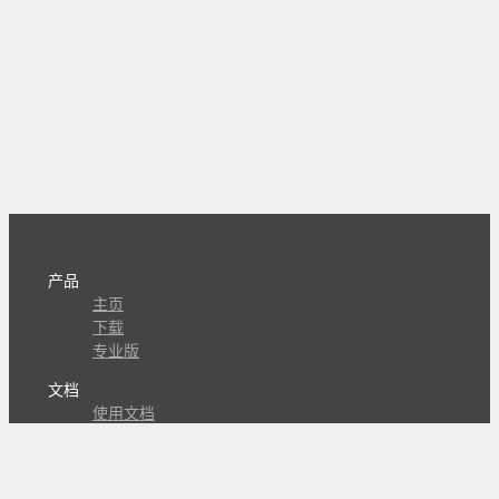
产品
主页
下载
专业版
文档
使用文档
组合动作开发
知识库
版本历史