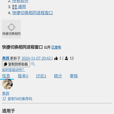
所有软件
通用
快捷切换相同进程窗口
快捷切换相同进程窗口
快捷切换相同进程窗口
公开
已发布
黑鸽
更新于
2024-11-07 20:42
|
1
|
12
复制到剪贴板
如何安装动作？
信息
版本
5
讨论
1
统计
审核
黑鸽
复制Ta的推荐码
适用于