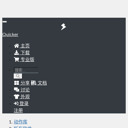
Quicker
主页
下载
专业版
分享
文档
讨论
外观
登录
注册
动作库