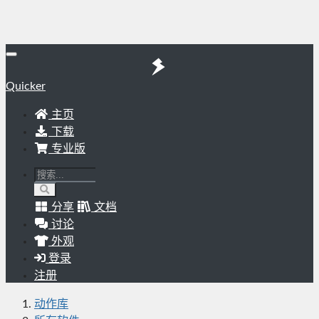
Quicker
主页
下载
专业版
分享
文档
讨论
外观
登录
注册
动作库