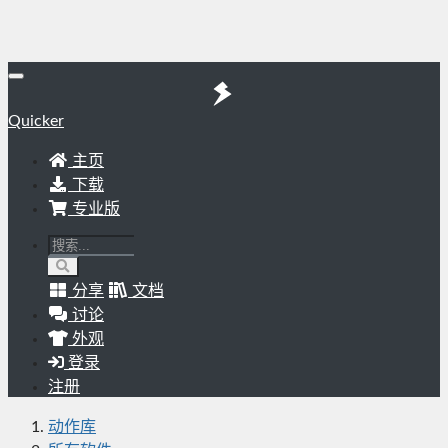
Quicker
主页
下载
专业版
分享
文档
讨论
外观
登录
注册
动作库