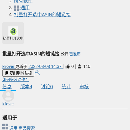
所有软件
通用
批量打开选中ASIN的短链接
批量打开选中ASIN的短链接
批量打开选中ASIN的短链接
公开
已发布
kliover
更新于
2022-08-08 14:37
|
0
|
110
复制到剪贴板
如何安装动作？
信息
版本
4
讨论
0
统计
审核
kliover
适用于
通用
商品搜索