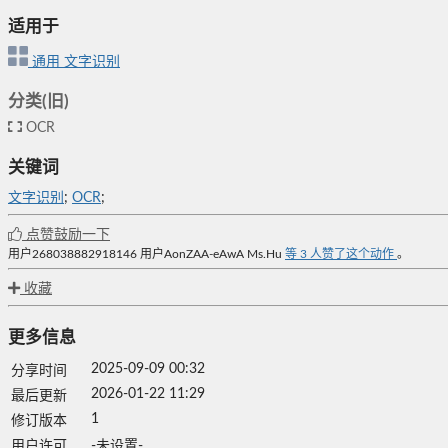
适用于
通用
文字识别
分类(旧)
OCR
关键词
文字识别
;
OCR
;
点赞鼓励一下
用户268038882918146
用户AonZAA-eAwA
Ms.Hu
等
3
人赞了这个动作
。
收藏
更多信息
2025-09-09 00:32
分享时间
2026-01-22 11:29
最后更新
1
修订版本
用户许可
-未设置-