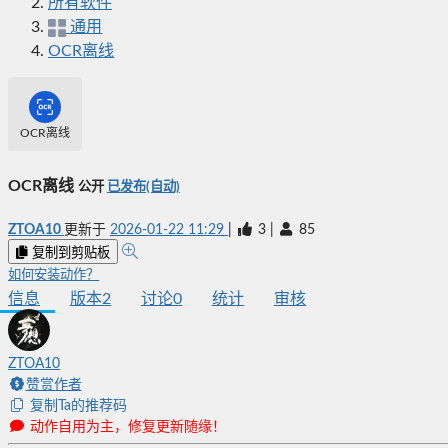
所有软件
通用
OCR离线
OCR离线
OCR离线
公开
已发布(自动)
ZTOA10
更新于
2026-01-22 11:29
|
3
|
85
复制到剪贴板
如何安装动作？
信息
版本
2
讨论
0
统计
审核
ZTOA10
赞赏作者
复制Ta的推荐码
动作自用为主，修复更新随缘！