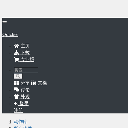
Quicker
主页
下载
专业版
分享
文档
讨论
外观
登录
注册
动作库