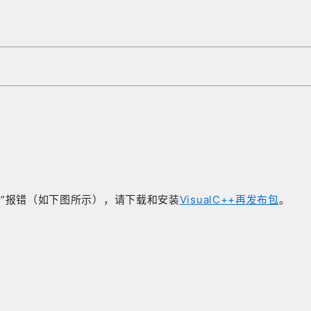
异常”报错（如下图所示），请下载和安装
VisualC++再发布包
。