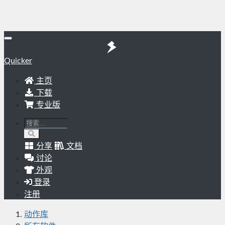
Quicker
主页
下载
专业版
分享
文档
讨论
外观
登录
注册
动作库