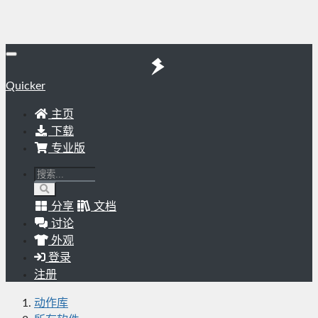
Quicker
主页
下载
专业版
分享
文档
讨论
外观
登录
注册
动作库