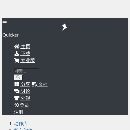
Quicker
主页
下载
专业版
分享
文档
讨论
外观
登录
注册
动作库