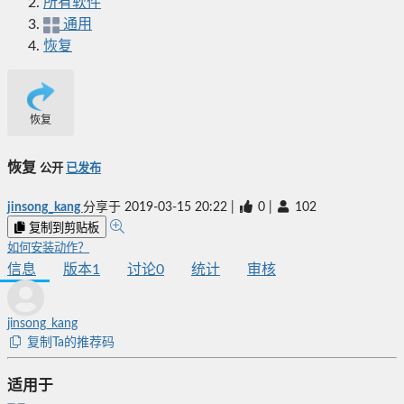
所有软件
通用
恢复
恢复
恢复
公开
已发布
jinsong_kang
分享于
2019-03-15 20:22
|
0
|
102
复制到剪贴板
如何安装动作？
信息
版本
1
讨论
0
统计
审核
jinsong_kang
复制Ta的推荐码
适用于