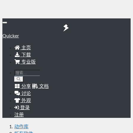
Quicker
主页
下载
专业版
分享
文档
讨论
外观
登录
注册
动作库