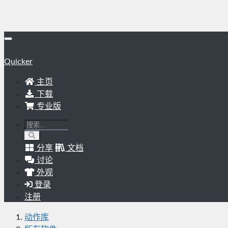
Quicker
主页
下载
专业版
分享
文档
讨论
外观
登录
注册
动作库