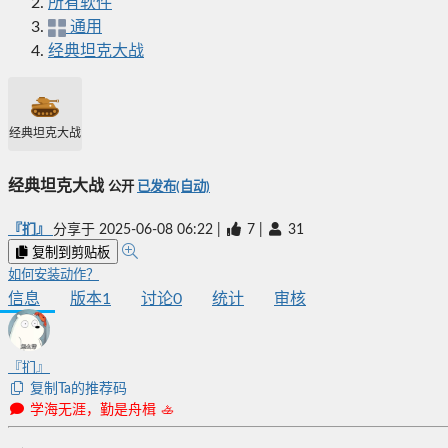
所有软件
通用
经典坦克大战
经典坦克大战
经典坦克大战
公开
已发布(自动)
『扪』
分享于
2025-06-08 06:22
|
7
|
31
复制到剪贴板
如何安装动作？
信息
版本
1
讨论
0
统计
审核
『扪』
复制Ta的推荐码
学海无涯，勤是舟楫 🚣