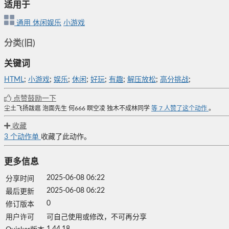
适用于
通用
休闲娱乐
小游戏
分类(旧)
关键词
HTML
;
小游戏
;
娱乐
;
休闲
;
好玩
;
有趣
;
解压放松
;
高分挑战
;
点赞鼓励一下
尘土飞扬跋扈
泡面先生
何666
瞑空凌
独木不成林同学
等
7
人赞了这个动作
。
收藏
3
个动作单
收藏了此动作。
更多信息
2025-06-08 06:22
分享时间
2025-06-08 06:22
最后更新
0
修订版本
用户许可
可自己使用或修改，不可再分享
1.44.18