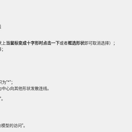
线
状上
当鼠标变成十字形时点击一下
或者
框选形状
即可取消选择）；
择；
识为“
*
”；
为中心向其他形状发散连线。
”。
象模型的访问”。