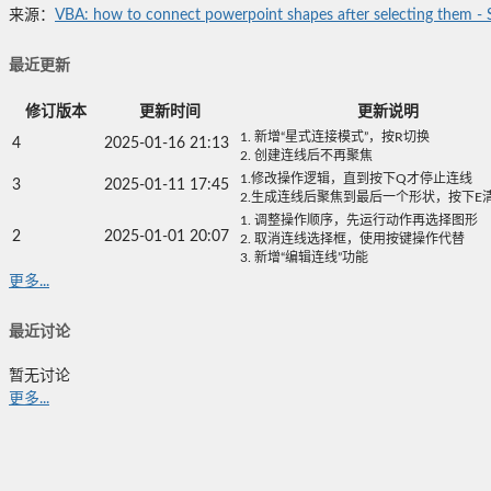
来源：
VBA: how to connect powerpoint shapes after selecting them - 
最近更新
修订版本
更新时间
更新说明
1. 新增“星式连接模式”，按R切换
4
2025-01-16 21:13
2. 创建连线后不再聚焦
1.修改操作逻辑，直到按下Q才停止连线
3
2025-01-11 17:45
2.生成连线后聚焦到最后一个形状，按下E
1. 调整操作顺序，先运行动作再选择图形
2
2025-01-01 20:07
2. 取消连线选择框，使用按键操作代替
3. 新增“编辑连线”功能
更多...
最近讨论
暂无讨论
更多...