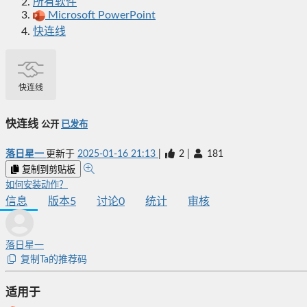
所有软件
Microsoft PowerPoint
快连线
快连线
快连线
公开
已发布
落日星一
更新于
2025-01-16 21:13
|
2
|
181
复制到剪贴板
如何安装动作？
信息
版本
5
讨论
0
统计
审核
落日星一
复制Ta的推荐码
适用于