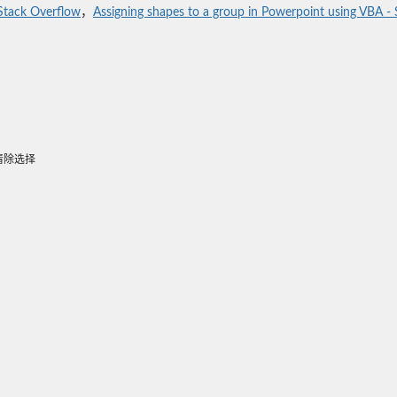
Stack Overflow
，
Assigning shapes to a group in Powerpoint using VBA -
清除选择