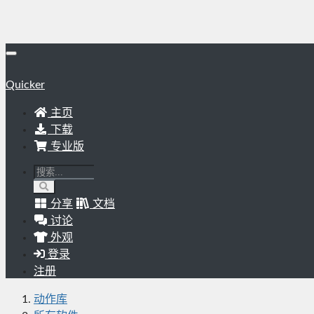
Quicker
主页
下载
专业版
分享
文档
讨论
外观
登录
注册
动作库