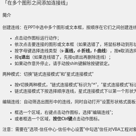
「在多个图形之间添加连接线」
简介
创建连线：在PPT中选中多个图形或文本框，按顺序在它们之间创建连
点击动作图标运行动作；
依次点击要连接的图形或文本框（如果选错了，将鼠标移动到形
按字母键选择连线类型（
s-直线，d-折线，f-曲线
），按
e
取消选
按
q退出
（如果连线错了，先按q退出再删除连线）；
如果动作意外停止，请手动按shift键解除按键锁定。
两种模式：切换“链式连接模式”和“星式连接模式”
按
r
切换两种模式，“链式连接模式”标识为“
^
”，“星式连接模式”标
链式连接模式下按选择顺序连线，星式连接模式下以第一个形状
编辑连线：自动筛选出图形中的连线，同时自动打开“设置形状格式面板
框选一个区域，右键点击动作图标，选择“编辑连线”；
或者框选一个区域，
按住Ctrl键
点击动作图标。
注意：需要在“选项-信任中心-信任中心设置”中勾选“信任对VBA工程对