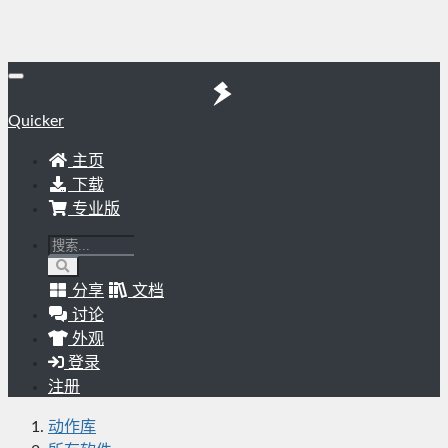
Quicker
主页
下载
专业版
分享
文档
讨论
外观
登录
注册
动作库