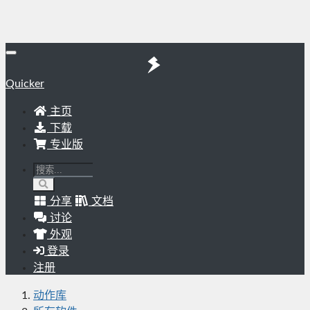
Quicker
主页
下载
专业版
分享
文档
讨论
外观
登录
注册
动作库