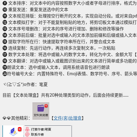
❾ 文本排序：对文本中的内容按照数字大小或者字母进行排序，格式为：56 3
❿ 重复发送：重复发送选中的文本
⓫ 文本规范排版：处理按空行断开的文本，实现自动分段。或对来自p
⓬ 文本模拟打字：对于不能复制粘贴的地方，将剪切板文本通过模拟
⓭ 文本序号增删改：对文本的序号进行增加、删除和修改等操作
⓮ 文本添前后缀：批量对选中或输入的文本添加前缀和后缀或插入文
⓯ 提取字符所在行：快速提取字符串所在行，并整合成文本
⓰ 连续复制：先运行动作，再连续多次复制文本，一次粘贴
⓱ 数字文本处理：将选中或输入的数字文本，转化为中文、金额大写【5
⓲ 文本翻译：对选中或输入或截图识别出来的文本进行简单或多功能的
⓳朗读文本：选中或输入文本，调用系统语音包进行朗读
⓴符号编号大全：内置特殊符号、Emoji表情、数学符号、序号、箭头
ヾ(≧▽≦*)o作者：笔夏
目前【文本处理盒】共有20种处理类型的动作，后面会持续更新......
💎💎其他精彩：
【
文件(夹)处理盒
】