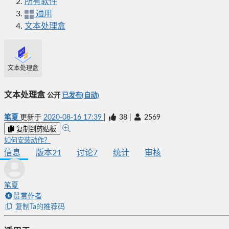
所有软件
通用
文本处理盒
文本处理盒
文本处理盒
公开
已发布(自动)
笔夏
更新于
2020-08-16 17:39
|
38
|
2569
复制到剪贴板
如何安装动作？
信息
版本
21
讨论
7
统计
审核
笔夏
赞赏作者
复制Ta的推荐码