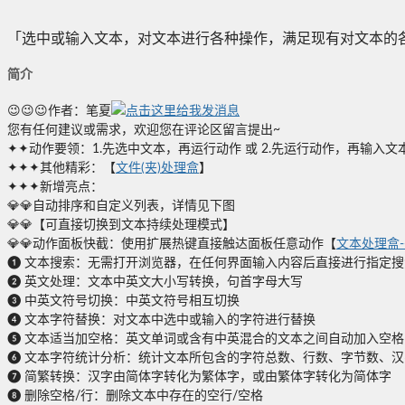
「选中或输入文本，对文本进行各种操作，满足现有对文本的
简介
😉😉😉作者：笔夏
您有任何建议或需求，欢迎您在评论区留言提出~
✦✦动作要领：1.先选中文本，再运行动作 或 2.先运行动作，再输
✦✦✦其他精彩：【
文件(夹)处理盒
】
✦✦✦新增亮点：
💎💎自动排序和自定义列表，详情见下图
💎💎【可直接切换到文本持续处理模式】
💎💎动作面板快截：使用扩展热键直接触达面板任意动作【
文本处理盒-
❶ 文本搜索：无需打开浏览器，在任何界面输入内容后直接进行指定
❷ 英文处理：文本中英文大小写转换，句首字母大写
❸ 中英文符号切换：中英文符号相互切换
❹ 文本字符替换：对文本中选中或输入的字符进行替换
❺ 文本适当加空格：英文单词或含有中英混合的文本之间自动加入空
❻ 文本字符统计分析：统计文本所包含的字符总数、行数、字节数、
❼ 简繁转换：汉字由简体字转化为繁体字，或由繁体字转化为简体字
❽ 删除空格/行：删除文本中存在的空行/空格