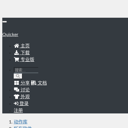
Quicker
主页
下载
专业版
分享
文档
讨论
外观
登录
注册
动作库