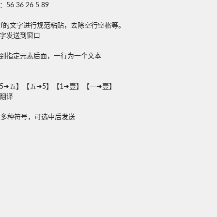
6 26 5 89
df的文字进行规范粘贴，去除空行空格等。
打字发送到窗口
本到指定元素后面，一行为一个文本
➜五】【五➜5】【1➜壹】【一➜壹】
翻译
等多种符号，可选中后发送