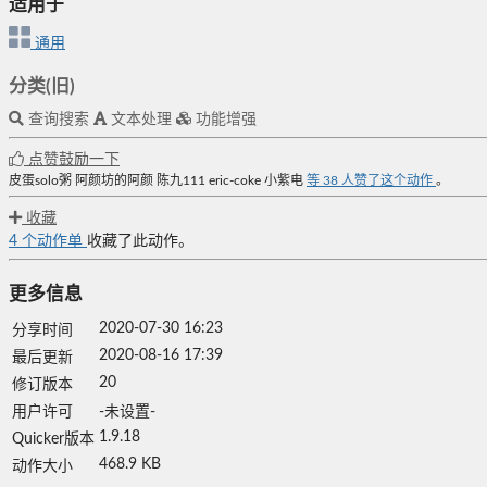
适用于
通用
分类(旧)
查询搜索
文本处理
功能增强
点赞鼓励一下
皮蛋solo粥
阿颜坊的阿颜
陈九111
eric-coke
小紫电
等
38
人赞了这个动作
。
收藏
4
个动作单
收藏了此动作。
更多信息
2020-07-30 16:23
分享时间
2020-08-16 17:39
最后更新
20
修订版本
用户许可
-未设置-
1.9.18
Quicker版本
468.9 KB
动作大小