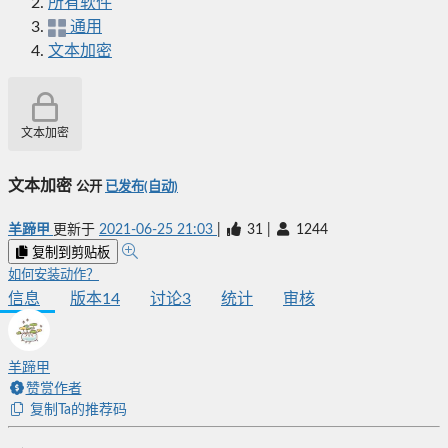
所有软件
通用
文本加密
文本加密
文本加密
公开
已发布(自动)
羊蹄甲
更新于
2021-06-25 21:03
|
31
|
1244
复制到剪贴板
如何安装动作？
信息
版本
14
讨论
3
统计
审核
羊蹄甲
赞赏作者
复制Ta的推荐码