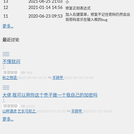
13
2021-06-25 21:03
小
12
2021-01-14 14:56
修复正则表达式
加入右键菜单，修复不记住密码仍然会出
11
2020-06-23 09:53
现密码显示在输入框的bug
更多...
最近讨论
不懂就问
1
随便聊聊
·
906
秋之物语
2023-09-04 19:53
羊蹄甲
2023-09-19 19:43
大佬,我可以用你这个壳子做一个我自己的加密吗
1
随便聊聊
·
1232
山畔遇虎,乞长弓射之
2022-07-15 15:33
羊蹄甲
2022-07-15 18:43
更多...