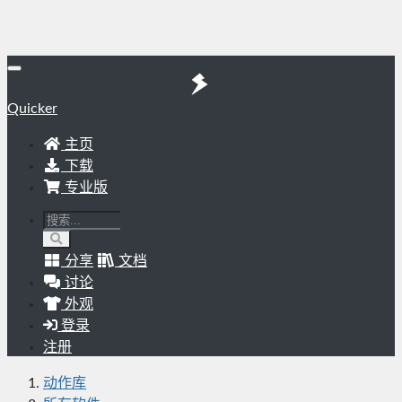
Quicker
主页
下载
专业版
分享
文档
讨论
外观
登录
注册
动作库