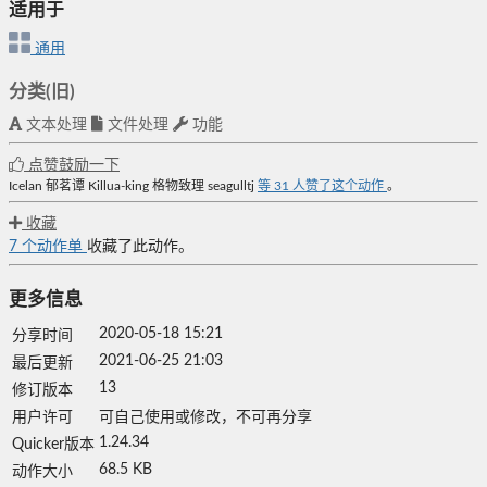
适用于
通用
分类(旧)
文本处理
文件处理
功能
点赞鼓励一下
Icelan
郁茗谭
Killua-king
格物致理
seagulltj
等
31
人赞了这个动作
。
收藏
7
个动作单
收藏了此动作。
更多信息
2020-05-18 15:21
分享时间
2021-06-25 21:03
最后更新
13
修订版本
用户许可
可自己使用或修改，不可再分享
1.24.34
Quicker版本
68.5 KB
动作大小