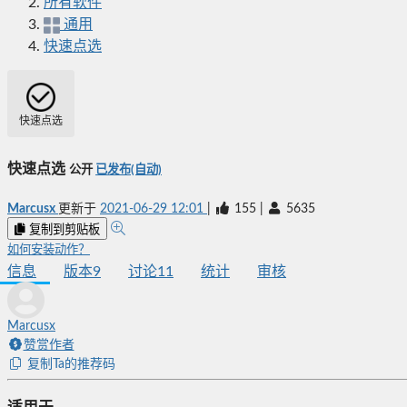
所有软件
通用
快速点选
快速点选
快速点选
公开
已发布(自动)
Marcusx
更新于
2021-06-29 12:01
|
155
|
5635
复制到剪贴板
如何安装动作？
信息
版本
9
讨论
11
统计
审核
Marcusx
赞赏作者
复制Ta的推荐码