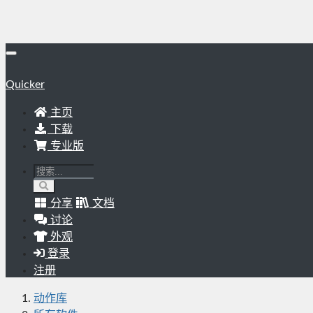
Quicker
主页
下载
专业版
分享
文档
讨论
外观
登录
注册
动作库