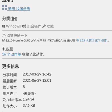
适用于
通用
找图点击
分类(旧)
Windows
组合操作
功能
点赞鼓励一下
hfj8210
Homjie
GUOLVV
用户9S_-TK7wBQA
我请问呢
等
155
人赞了这个动作
。
收藏
16
个动作单
收藏了此动作。
更多信息
2019-03-29 16:42
分享时间
2021-06-29 12:01
最后更新
8
修订版本
用户许可
-未设置-
1.24.34
Quicker版本
37.6 KB
动作大小