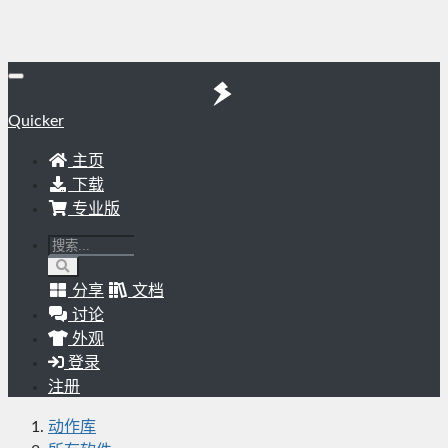
Quicker
主页
下载
专业版
分享
文档
讨论
外观
登录
注册
动作库