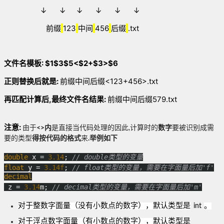
↓
↓
↓
↓
↓
↓
前缀
123
中间
456
后缀
.txt
文件名模板: $1$3$5<$2+$3>$6
正则替换后就是:
前缀
中间
后缀<123+456>.txt
再匹配计算后,最终文件名结果:
前缀
中间
后缀579.txt
注意:
由于
<>内
是直接当代码处理的因此,计算时的
数字
要被识别成需
要的类型
得按代码的格式
来
.举例如下
double
 x = 
3.14
; 
// double类型的变量
float
 y = 
3.14f
; 
// float类型的变量，需要在字面量后加'f'
decimal
 z = 
3.14
m; 
对于整数字面量（没有小数点的数字），默认类型是
。
int
对于浮点数字面量（有小数点的数字），默认类型是