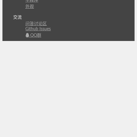
子程序
外观
交流
问答讨论区
Github Issues
QQ群
关注
CL的微博
微信订阅号
条款
隐私政策
报告不良信息
Copyright © 北京立迩合讯科技有限公司
•
京ICP备
09022189号-8
•
京公网安备 11010502053266号
自动