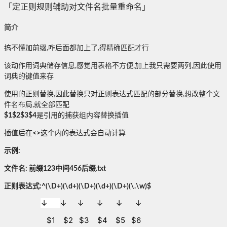
「定正则规则辅助对文件名批量重命名」
简介
搞不懂加前缀,咋后面都加上了,得精确匹配才行
该动作用词典储存信息,感觉用表格不方便,加上我只需要两列,因此使用
词典的键值来存
使用的正则替换,因此替换只对正则表达式匹配的部分替换,想改整个文
件名布局,就全部匹配
$1$2$3$4
是引用的捕获组内容替换插值
插值后在
<>
这个内的表达式会自动计算
示例:
文件名: 前缀123中间456后缀.txt
正则表达式:^(\D+)(\d+)
(\D+)
(\d+)
(\D+)(\.\w)$
↓
↓
↓
↓
↓
↓
$1 $2 $3 $4 $5 $6