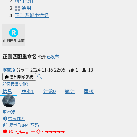
所有软件
通用
正则匹配重命名
正则匹配重命名
正则匹配重命名
公开
已发布
瞑空凌
分享于
2024-11-16 22:05
|
1
|
18
复制到剪贴板
如何安装动作？
信息
版本
1
讨论
0
统计
审核
瞑空凌
赞赏作者
复制Ta的推荐码
(҂´-_·)︻╦╤─ ҉ - -●-●-●-●-●