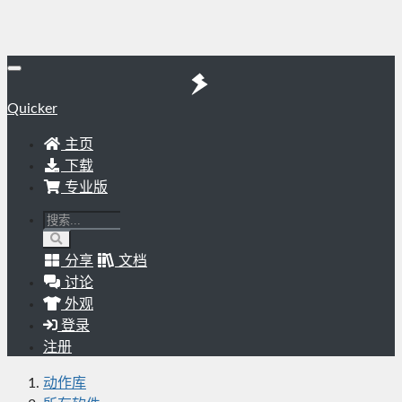
Quicker
主页
下载
专业版
分享
文档
讨论
外观
登录
注册
动作库