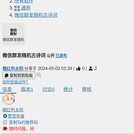
所有软件
通用
微信群发随机古诗词
微信群发随机古诗词
微信群发随机古诗词
公开
已发布
橙红色太阳
分享于
2024-05-02 01:34
|
0
|
2
复制到剪贴板
如何安装动作？
信息
版本
1
讨论
0
统计
审核
橙红色太阳
赞赏作者
复制Ta的推荐码
随时问我，闲