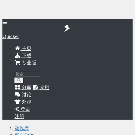
Quicker
主页
下载
专业版
分享
文档
讨论
外观
登录
注册
动作库