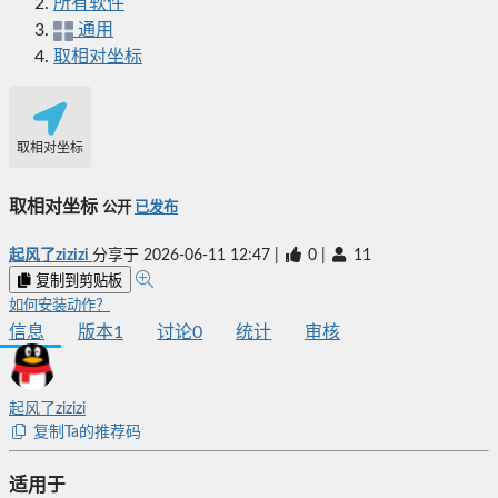
所有软件
通用
取相对坐标
取相对坐标
取相对坐标
公开
已发布
起风了zizizi
分享于
2026-06-11 12:47
|
0
|
11
复制到剪贴板
如何安装动作？
信息
版本
1
讨论
0
统计
审核
起风了zizizi
复制Ta的推荐码
适用于