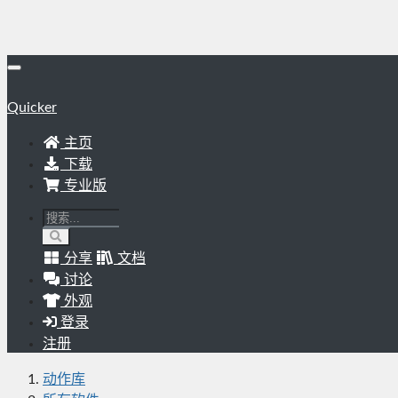
Quicker
主页
下载
专业版
分享
文档
讨论
外观
登录
注册
动作库