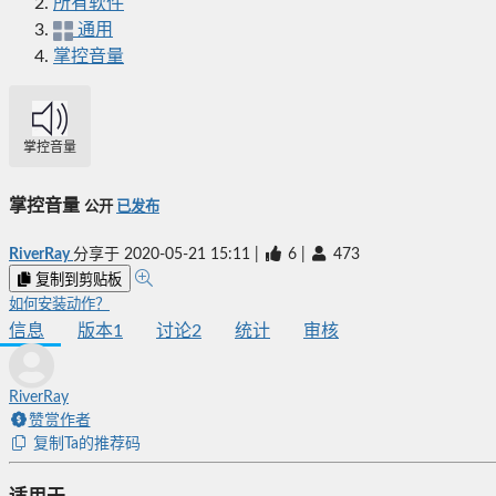
所有软件
通用
掌控音量
掌控音量
掌控音量
公开
已发布
RiverRay
分享于
2020-05-21 15:11
|
6
|
473
复制到剪贴板
如何安装动作？
信息
版本
1
讨论
2
统计
审核
RiverRay
赞赏作者
复制Ta的推荐码