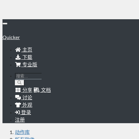
Quicker
主页
下载
专业版
分享
文档
讨论
外观
登录
注册
动作库