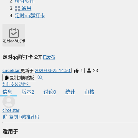
所有软件
通用
定时qq群打卡
定时qq群打卡
定时qq群打卡
公开
已发布
circelstar
更新于
2020-03-25 14:50
|
1
|
23
复制到剪贴板
如何安装动作？
信息
版本
2
讨论
0
统计
审核
circelstar
复制Ta的推荐码
适用于